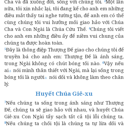
Cha và đã xuống đời, sống với chúng tôi.
Một lần
3
nữa, tôi xin nhắc lại, tôi đang kể cho anh em những
điều mắt thấy tai nghe tường tận, để anh em có thế
cùng chúng tôi vui hưởng mối giao hảo với Chúa
Cha và Con Ngài là Chúa Cứu Thế.
Chúng tôi viết
4
cho anh em những điều ấy để niềm vui chung của
chúng ta được hoàn toàn.
Đây là thông điệp Thượng Đế giao cho chúng tôi để
5
truyền bá cho anh em: Thượng Đế là ánh sáng,
trong Ngài không có chút bóng tối nào.
Vậy nếu
6
ai
nói mình thân thiết với Ngài, mà lại sống trong
⚓
bóng tối là người
nói dối và không làm theo chân
⚓
lý.
Huyết Chúa Giê-xu
Nếu chúng ta sống trong ánh sáng như Thượng
7
Đế, chúng ta sẽ giao hảo với nhau, và huyết Chúa
Giê-xu Con Ngài tẩy sạch tất cả tội lỗi chúng ta.
Nếu chúng ta chối tội là chúng ta tự lừa dối và
8