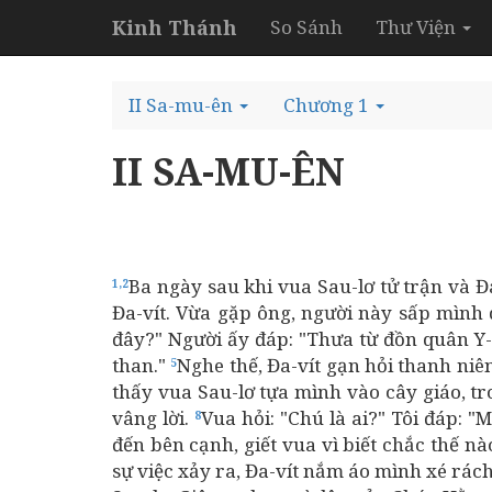
Kinh Thánh
So Sánh
Thư Viện
II Sa-mu-ên
Chương 1
II SA-MU-ÊN
Ba ngày sau khi vua Sau-lơ tử trận và Đa
1,2
Đa-vít. Vừa gặp ông, người này sấp mình d
đây?" Người ấy đáp: "Thưa từ đồn quân Y-
than."
Nghe thế, Đa-vít gạn hỏi thanh niên
5
thấy vua Sau-lơ tựa mình vào cây giáo, tr
vâng lời.
Vua hỏi: "Chú là ai?" Tôi đáp: "
8
đến bên cạnh, giết vua vì biết chắc thế n
sự việc xảy ra, Đa-vít nắm áo mình xé rác