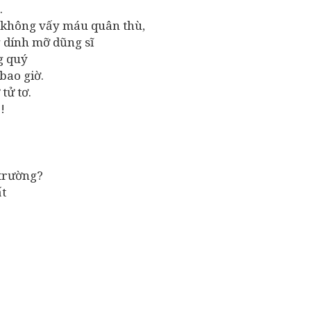
.
ề không vấy máu quân thù,
 dính mỡ dũng sĩ
g quý
bao giờ.
tử tơ.
!
 trường?
ất