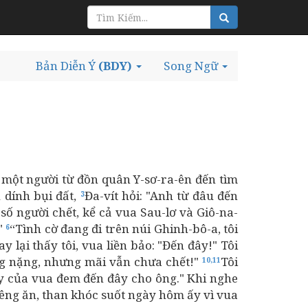
Bản Diễn Ý
(BDY)
Song Ngữ
ó một người từ đồn quân Y-sơ-ra-ên đến tìm
 dính bụi đất,
Đa-vít hỏi: "Anh từ đâu đến
3
số người chết, kể cả vua Sau-lơ và Giô-na-
?"
“Tình cờ đang đi trên núi Ghinh-bô-a, tôi
6
y lại thấy tôi, vua liền bảo: "Đến đây!" Tôi
ương nặng, nhưng mãi vẫn chưa chết!"
Tôi
10,11
tay của vua đem đến đây cho ông." Khi nghe
êng ăn, than khóc suốt ngày hôm ấy vì vua