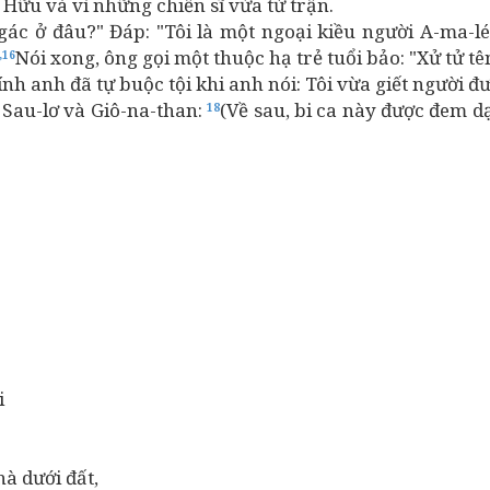
 Hữu và vì những chiến sĩ vừa tử trận.
 gác ở đâu?" Đáp: "Tôi là một ngoại kiều người A-ma-l
Nói xong, ông gọi một thuộc hạ trẻ tuổi bảo: "Xử tử t
,16
 chính anh đã tự buộc tội khi anh nói: Tôi vừa giết ngườ
c Sau-lơ và Giô-na-than:
(Về sau, bi ca này được đem dạ
18
i
hà dưới đất,