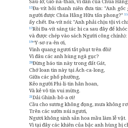
Sau-lơ, Giô-na-than, vì dân của Chúa Hằng
Đa-vít hỏi thanh niên đưa tin: "Anh gốc
13
người được Chúa Hằng Hữu tấn phong?"
15
ấy chết. Đa-vít nói: "Anh phải chịu tội vì
Rồi Đa-vít sáng tác bi ca sau đây để khó
17
và được chép vào sách Người công chính):
“Y-sơ-ra-ên ơi,
19
Vinh quang ngươi tắt phụt trên đồi!
Vì đâu các anh hùng ngã gục?
Đừng báo tin này trong đất Gát,
20
Chớ loan tin này tại Ách-ca-long,
Giữa các phố phường,
Kẻo người Phi-li-tin hân hoan,
Và kẻ vô tín vui mừng.
Dải Ghinh-bô-a ơi!
21
Cầu cho sương không đọng, mưa không rơ
Trên các sườn núi ngươi,
Ngươi không sinh sản hoa mầu làm lễ vật.
Vì tại đây các khiên của bậc anh hùng bị c