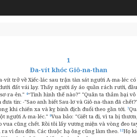
1
Đa-vít khóc Giô-na-than
-vít trở về Xiếc-lác sau trận tàn sát người A-ma-léc c
ưới đất vái lạy. Thấy người ấy áo quần rách rưới, đầu
sơ-ra-ên."
“Tình hình thế nào?" "Quân ta thảm bại vô 
4
 đưa tin: -"Sao anh biết Sau-lơ và Giô-na-than đã chết
ong khi chiến xa và kỵ binh địch đuổi theo gần tới.
Qua
7
Một người A-ma-léc."
Vua bảo: "Giết ta đi, vì ta bị th
9
ào vua cũng chết. Rồi tôi lấy vương miện và vòng đeo 
h ra vì đau đớn. Các thuộc hạ ông cũng làm theo.
Họ ki
12