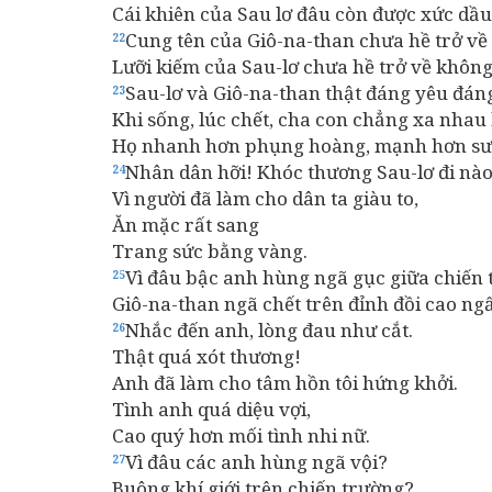
Cái khiên của Sau lơ đâu còn được xức dầu
Cung tên của Giô-na-than chưa hề trở v
22
Lưỡi kiếm của Sau-lơ chưa hề trở về không
Sau-lơ và Giô-na-than thật đáng yêu đán
23
Khi sống, lúc chết, cha con chẳng xa nhau 
Họ nhanh hơn phụng hoàng, mạnh hơn sư 
Nhân dân hỡi! Khóc thương Sau-lơ đi nào
24
Vì người đã làm cho dân ta giàu to,
Ăn mặc rất sang
Trang sức bằng vàng.
Vì đâu bậc anh hùng ngã gục giữa chiến
25
Giô-na-than ngã chết trên đỉnh đồi cao ng
Nhắc đến anh, lòng đau như cắt.
26
Thật quá xót thương!
Anh đã làm cho tâm hồn tôi hứng khởi.
Tình anh quá diệu vợi,
Cao quý hơn mối tình nhi nữ.
Vì đâu các anh hùng ngã vội?
27
Buông khí giới trên chiến trường?