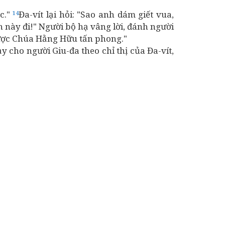
éc."
Đa-vít lại hỏi: "Sao anh dám giết vua,
14
ên này đi!" Người bộ hạ vâng lời, đánh người
i được Chúa Hằng Hữu tấn phong."
y cho người Giu-đa theo chỉ thị của Đa-vít,