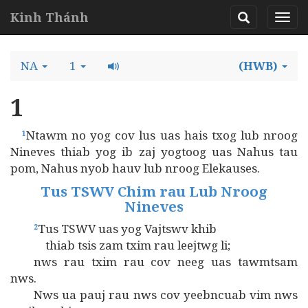
Kinh Thánh
NA
1
(HWB)
1
Ntawm no yog cov lus uas hais txog lub nroog
1
Nineves thiab yog ib zaj yogtoog uas Nahus tau
pom, Nahus nyob hauv lub nroog Elekauses.
Tus TSWV Chim rau Lub Nroog
Nineves
Tus TSWV uas yog Vajtswv khib
2
thiab tsis zam txim rau leejtwg li;
nws rau txim rau cov neeg uas tawmtsam
nws.
Nws ua pauj rau nws cov yeebncuab vim nws