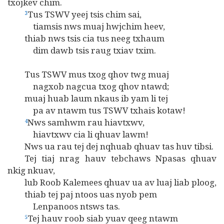
txojkev chim.
Tus TSWV yeej tsis chim sai,
3
tiamsis nws muaj hwjchim heev,
thiab nws tsis cia tus neeg txhaum
dim dawb tsis raug txiav txim.
Tus TSWV mus txog qhov twg muaj
nagxob nagcua txog qhov ntawd;
muaj huab laum nkaus ib yam li tej
pa av ntawm tus TSWV txhais kotaw!
Nws samhwm rau hiavtxwv,
4
hiavtxwv cia li qhuav lawm!
Nws ua rau tej dej nqhuab qhuav tas huv tibsi.
Tej tiaj nrag hauv tebchaws Npasas qhuav
nkig nkuav,
lub Roob Kalemees qhuav ua av luaj liab ploog,
thiab tej paj ntoos uas nyob pem
Lenpanoos ntsws tas.
Tej hauv roob siab yuav qeeg ntawm
5