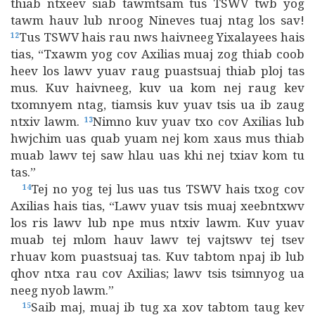
thiab ntxeev siab tawmtsam tus TSWV twb yog
tawm hauv lub nroog Nineves tuaj ntag los sav!
Tus TSWV hais rau nws haivneeg Yixalayees hais
12
tias, “Txawm yog cov Axilias muaj zog thiab coob
heev los lawv yuav raug puastsuaj thiab ploj tas
mus. Kuv haivneeg, kuv ua kom nej raug kev
txomnyem ntag, tiamsis kuv yuav tsis ua ib zaug
ntxiv lawm.
Nimno kuv yuav txo cov Axilias lub
13
hwjchim uas quab yuam nej kom xaus mus thiab
muab lawv tej saw hlau uas khi nej txiav kom tu
tas.”
Tej no yog tej lus uas tus TSWV hais txog cov
14
Axilias hais tias, “Lawv yuav tsis muaj xeebntxwv
los ris lawv lub npe mus ntxiv lawm. Kuv yuav
muab tej mlom hauv lawv tej vajtswv tej tsev
rhuav kom puastsuaj tas. Kuv tabtom npaj ib lub
qhov ntxa rau cov Axilias; lawv tsis tsimnyog ua
neeg nyob lawm.”
Saib maj, muaj ib tug xa xov tabtom taug kev
15