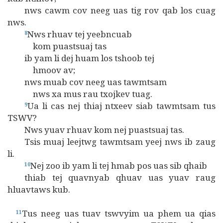
nws cawm cov neeg uas tig rov qab los cuag
nws.
Nws rhuav tej yeebncuab
8
kom puastsuaj tas
ib yam li dej huam los tshoob tej
hmoov av;
nws muab cov neeg uas tawmtsam
nws xa mus rau txojkev tuag.
Ua li cas nej thiaj ntxeev siab tawmtsam tus
9
TSWV?
Nws yuav rhuav kom nej puastsuaj tas.
Tsis muaj leejtwg tawmtsam yeej nws ib zaug
li.
Nej zoo ib yam li tej hmab pos uas sib qhaib
10
thiab tej quavnyab qhuav uas yuav raug
hluavtaws kub.
Tus neeg uas tuav tswvyim ua phem ua qias
11