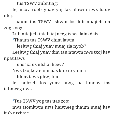
tus TSWV xubntiag;
tej ncov roob yuav yaj tas ntawm nws hauv
ntej.
Thaum tus TSWV tshwm los lub ntiajteb ua
zog koog.
Lub ntiajteb thiab tej neeg tshee laim dais.
Thaum tus TSWV chim lawm
6
leejtwg thiaj yuav muaj sia nyob?
Leejtwg thiaj yuav dim tau ntawm nws txoj kev
npautaws
uas txaus ntshai heev?
Nws txojkev chim uas kub ib yam li
hluavtaws phwj tuaj,
tej pobzeb los yuav tawg ua hmoov tas
tabmeeg nws.
Tus TSWV yog tus uas zoo;
7
nws tsomkwm nws haivneeg thaum muaj kev
kub ntxhov;