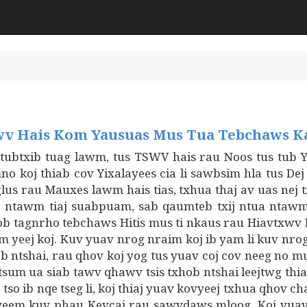
wv Hais Kom Yausuas Mus Tua Tebchaws K
btxib tuag lawm, tus TSWV hais rau Noos tus tub Ya
o koj thiab cov Yixalayees cia li sawbsim hla tus De
glus rau Mauxes lawm hais tias, txhua thaj av uas nej
ua ntawm tiaj suabpuam, sab qaumteb txij ntua ntaw
ob tagnrho tebchaws Hitis mus ti nkaus rau Hiavtxwv 
m yeej koj. Kuv yuav nrog nraim koj ib yam li kuv nrog
ob ntshai, rau qhov koj yog tus yuav coj cov neeg no 
tsum ua siab tawv qhawv tsis txhob ntshai leejtwg thiab
tso ib nqe tseg li, koj thiaj yuav kovyeej txhua qhov c
eem kuv phau Kevcai rau sawvdaws mloog. Koj yuav