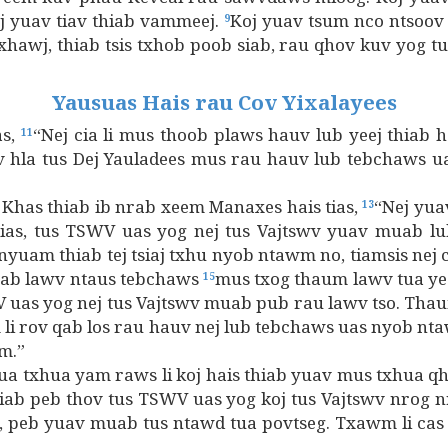
iaj yuav tiav thiab vammeej.
Koj yuav tsum nco ntsoov 
9
txhawj, thiab tsis txhob poob siab, rau qhov kuv yog 
Yausuas Hais rau Cov Yixalayees
as,
“Nej cia li mus thoob plaws hauv lub yeej thia
11
 hla tus Dej Yauladees mus rau hauv lub tebchaws u
Khas thiab ib nrab xeem Manaxes hais tias,
“Nej yua
13
tias, tus TSWV uas yog nej tus Vajtswv yuav muab l
yuam thiab tej tsiaj txhu nyob ntawm no, tiamsis nej co
s pab lawv ntaus tebchaws
mus txog thaum lawv tua ye
15
 uas yog nej tus Vajtswv muab pub rau lawv tso. Tha
 li rov qab los rau hauv nej lub tebchaws uas nyob nta
m.”
 ua txhua yam raws li koj hais thiab yuav mus txhua q
thiab peb thov tus TSWV uas yog koj tus Vajtswv nrog 
is, peb yuav muab tus ntawd tua povtseg. Txawm li cas 