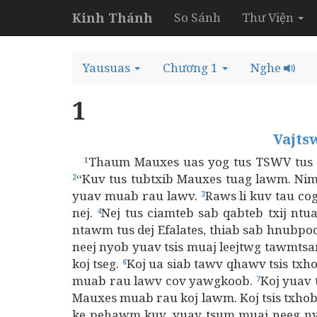
Kinh Thánh
So Sánh
Thư Viện
Yausuas
Chương 1
Nghe
1
Vajts
Thaum Mauxes uas yog tus TSWV tus tu
1
“Kuv tus tubtxib Mauxes tuag lawm. Nimn
2
yuav muab rau lawv.
Raws li kuv tau co
3
nej.
Nej tus ciamteb sab qabteb txij nt
4
ntawm tus dej Efalates, thiab sab hnubpo
neej nyob yuav tsis muaj leejtwg tawmtsa
koj tseg.
Koj ua siab tawv qhawv tsis txh
6
muab rau lawv cov yawgkoob.
Koj yuav 
7
Mauxes muab rau koj lawm. Koj tsis txhob 
ke pehawm kuv, yuav tsum muaj neeg ny