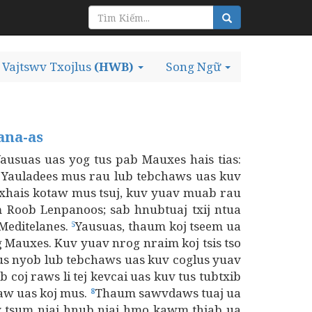
Vajtswv Txojlus
(HWB)
Song Ngữ
ana-as
usuas uas yog tus pab Mauxes hais tias:
j Yauladees mus rau lub tebchaws uas kuv
 txhais kotaw mus tsuj, kuv yuav muab rau
m Roob Lenpanoos; sab hnubtuaj txij ntua
Meditelanes.
Yausuas, thaum koj tseem ua
5
 Mauxes. Kuv yuav nrog nraim koj tsis tso
mus nyob lub tebchaws uas kuv coglus yuav
 coj raws li tej kevcai uas kuv tus tubtxib
haw uas koj mus.
Thaum sawvdaws tuaj ua
8
 tsum niaj hnub niaj hmo kawm thiab ua