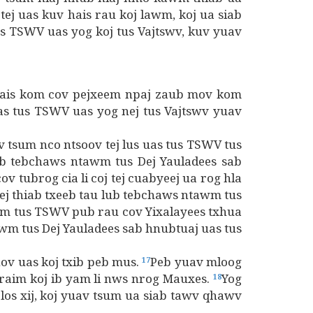
tej uas kuv hais rau koj lawm, koj ua siab
tus TSWV uas yog koj tus Vajtswv, kuv yuav
b hais kom cov pejxeem npaj zaub mov kom
as tus TSWV uas yog nej tus Vajtswv yuav
v tsum nco ntsoov tej lus uas tus TSWV tus
ub tebchaws ntawm tus Dej Yauladees sab
v tubrog cia li coj tej cuabyeej ua rog hla
ej thiab txeeb tau lub tebchaws ntawm tus
um tus TSWV pub rau cov Yixalayees txhua
wm tus Dej Yauladees sab hnubtuaj uas tus
hov uas koj txib peb mus.
Peb yuav mloog
17
nraim koj ib yam li nws nrog Mauxes.
Yog
18
los xij, koj yuav tsum ua siab tawv qhawv