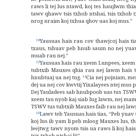
raws li tej lus ntawd, koj tes haujlwm th
tawv qhawv tsis txhob ntshai, tsis txhob 
nrog nraim koj txhua qhov uas koj mus.”
Yausuas hais rau cov thawjcoj hais ti
10
txaus, tshuav peb hnub saum no nej yuav
muab rau nej.”
Yausuas hais rau xeem Lunpees, xeem 
12
tubtxib Mauxes qhia rau nej lawm hais 
hnubtuaj ua nej tug.
Cia nej pojniam, men
14
dej ua nej cov kwvtij Yixalayees ntej mu
Dej Yauladees sab hnubpoob uas tus TSWV
xeem tau nyob kaj siab lug lawm, nej mam
TSWV tus tubtxib Mauxes faib rau nej law
Lawv teb Yausuas hais tias, “Peb yuav
16
koj lus ib yam li peb mloog Mauxes lus, 
leejtwg tawv nyom tsis ua raws li koj ha
tsis txhob ntshai li!”